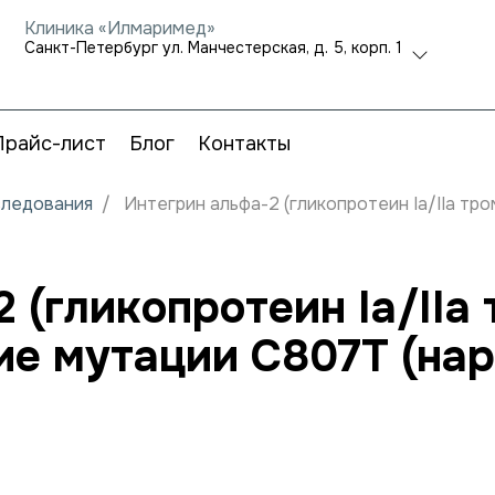
Клиника «Илмаримед»
Санкт-Петербург ул. Манчестерская, д. 5, корп. 1
Прайс-лист
Блог
Контакты
следования
Интегрин альфа-2 (гликопротеин Ia/IIa тр
 (гликопротеин Ia/IIa
ние мутации C807T (на