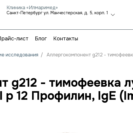
Клиника «Илмаримед»
Санкт-Петербург ул. Манчестерская, д. 5, корп. 1
Прайс-лист
Блог
Контакты
кие исследования
Аллергокомпонент g212 - тимофеевка 
т g212 - тимофеевка л
hl p 12 Профилин, IgE 