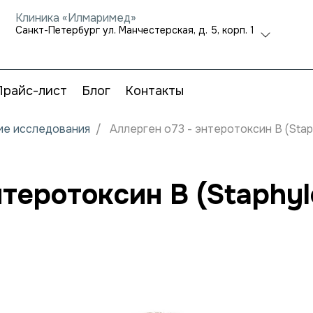
Клиника «Илмаримед»
Санкт-Петербург ул. Манчестерская, д. 5, корп. 1
Прайс-лист
Блог
Контакты
кие исследования
Аллерген o73 - энтеротоксин B (Staph
нтеротоксин B (Staphyl