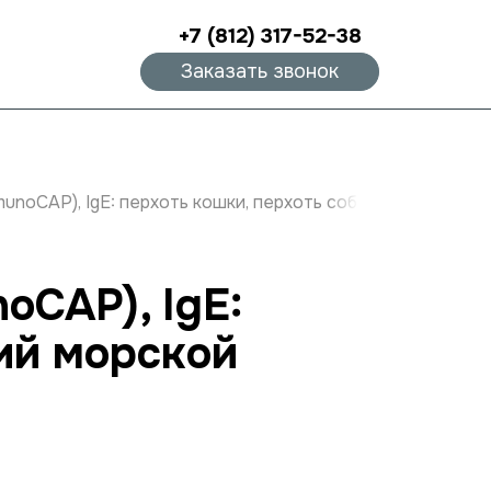
+7 (812) 317-52-38
Заказать звонок
noCAP), IgE: перхоть кошки, перхоть собаки, эпителий м
oCAP), IgE:
лий морской