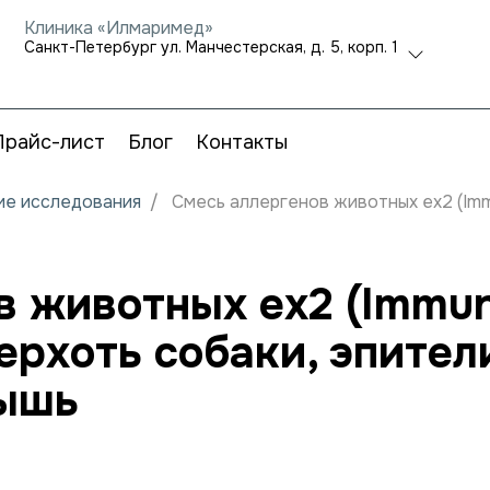
Клиника «Илмаримед»
Санкт-Петербург ул. Манчестерская, д. 5, корп. 1
Прайс-лист
Блог
Контакты
кие исследования
Смесь аллергенов животных ex2 (Immu
 животных ex2 (Immun
ерхоть собаки, эпите
мышь