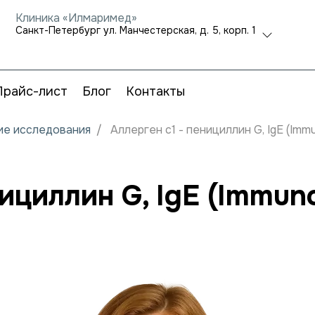
Клиника «Илмаримед»
Санкт-Петербург ул. Манчестерская, д. 5, корп. 1
Прайс-лист
Блог
Контакты
кие исследования
Аллерген c1 - пенициллин G, IgE (Im
нициллин G, IgE (Immu