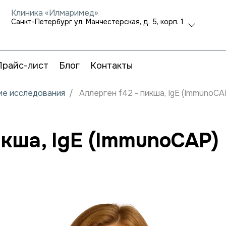
Клиника «Илмаримед»
Санкт-Петербург ул. Манчестерская, д. 5, корп. 1
Прайс-лист
Блог
Контакты
кие исследования
Аллерген f42 - пикша, IgE (ImmunoCA
икша, IgE (ImmunoCAP)