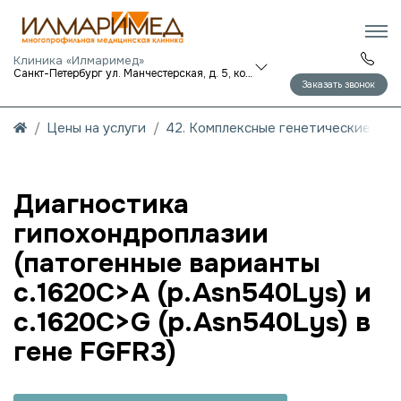
Клиника «Илмаримед»
Санкт-Петербург ул. Манчестерская, д. 5, корп. 1
Заказать звонок
Цены на услуги
42. Комплексные генетические исс
Диагностика
гипохондроплазии
(патогенные варианты
c.1620C>A (p.Asn540Lys) и
c.1620C>G (p.Asn540Lys) в
гене FGFR3)