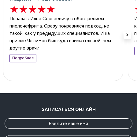
★
★
★
★
★
Попала к Илье Сергеевичу с обострением
И
пиелонефрита​. Сразу понравился подход, не
к
такой, как у предыдущих специалистов. И на
п
приеме Ялфимов был куда внимательней, чем
л
другие врачи.
Подробнее
ЗАПИСАТЬСЯ ОНЛАЙН