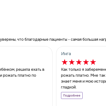
уверены, что благодарные пациенты - самая большая наг
Инга
★
★
★
★
★
ебёнком, решила ехать в
Как только я заберемене
и рожать платно по
рожать платно. Мне так 
знает меня и мою исто
гладкой.
Подробнее