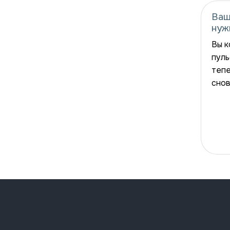
Ваш
нуж
Вы к
пуль
тепе
снов