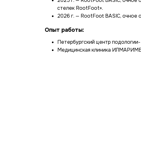
2025 г. — RootFoot BASIC, очное
стелек RootFoot».
2026 г. — RootFoot BASIC, очное 
Опыт работы:
Петербургский центр подологии-
Медицинская клиника ИЛМАРИМЕД